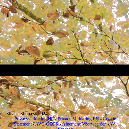
1
Silvia's Shop est. 2024
Privacyverklaring NL
-
Privacy Verklaring EN
-
Cookie
Statement
-
AVG/GDPR
-
Algemene Voorwaarden
-
AV