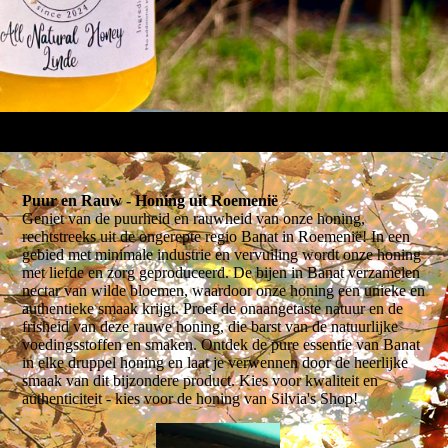
Puur en Rauw - Honing uit Roemenië
Geniet van de puurheid en rauwheid van onze honing,
rechtstreeks uit de ongerepte regio Banat in Roemenië! In een
gebied met minimale industrie en vervuiling wordt onze honing
met liefde en zorg geproduceerd. De bijen in Banat verzamelen
nectar van wilde bloemen, waardoor onze honing een unieke en
authentieke smaak krijgt. Proef de onaangetaste natuur en de
frisheid van deze rauwe honing, die barst van de natuurlijke
voedingsstoffen en smaken. Ontdek de pure essentie van Banat
in elke druppel honing en laat je verwennen door de heerlijke
smaak van dit bijzondere product. Kies voor kwaliteit en
authenticiteit - kies voor de honing van Silvia's Shop!