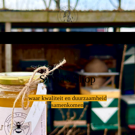
Silvia's Shop
waar kwaliteit en duurzaamheid
samenkomen