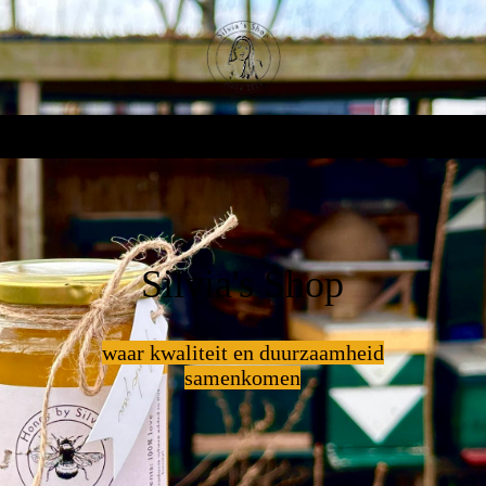
Silvia's Shop
waar kwaliteit en duurzaamheid
samenkomen