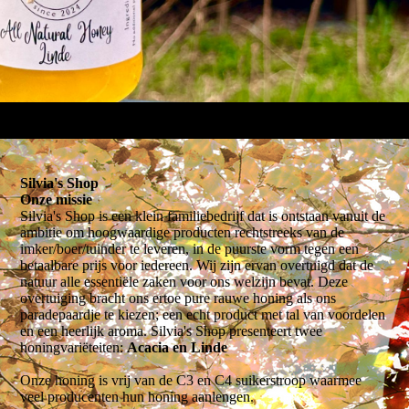
Silvia's Shop
Onze missie
Silvia's Shop is een klein familiebedrijf dat is ontstaan ​​vanuit de
ambitie om hoogwaardige producten rechtstreeks van de
imker/boer/tuinder te leveren, in de puurste vorm tegen een
betaalbare prijs voor iedereen. Wij zijn ervan overtuigd dat de
natuur alle essentiële zaken voor ons welzijn bevat. Deze
overtuiging bracht ons ertoe pure rauwe honing als ons
paradepaardje te kiezen; een echt product met tal van voordelen
en een heerlijk aroma. Silvia's Shop presenteert twee
honingvariëteiten:
Acacia en Linde
Onze honing is vrij van de C3 en C4 suikerstroop waarmee
veel producenten hun honing aanlengen.